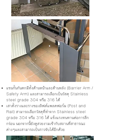
แขนกั้นกันตกมีทั้งด้านหน้าและด้านหลัง (Barrier Arm /
Safety Arm) และสามารถเลือกเป็นวัสดุ Stainless
steel grade 304 หรือ 316 ได้
เสาตั้งรางและรางของลิฟต์แพลตฟอร์ม (Post and
Rail) สามารถเลือกวัสดุที่ทำจาก Stainless steel
grade 304 หรือ 316 ได้ แข็งแรงทนทานต่อการสึก
กร่อน นอกจากนี้ยังดูสวยงามเข้ากับสถานที่สาธารณะ
ต่างๆและสามารถเป็นราวจับได้อีกด้วย