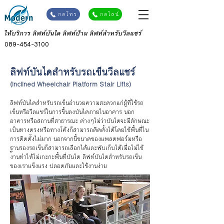
กดโทร
กดไลน์
ให้บริการ ลิฟท์บันได ลิฟท์บ้าน ลิฟท์สำหรับวีลแชร์
089-454-3100
ลิฟท์บันไดสำหรับรถเข็นวีลแชร์
(Inclined Wheelchair Platform Stair Lifts)
ลิฟท์บันไดสำหรับรถเข็นอำนวยความสะดวกแก่ผู้ที่ใช้รถ
เข็นหรือวีลแชร์ในการขึ้นลงบันไดภายในอาคาร นอก
อาคารหรือสถานที่สาธารณะ ต่างๆไม่ว่าบันไดจะมีลักษณะ
เป็นทางตรงหรือทางโค้งก็สามารถติดตั้งได้โดยใช้พื้นที่ใน
การติดตั้งไม่มาก นอกจากนี้ขนาดของแพลตฟอร์มหรือ
ฐานรองรถเข็นก็สามารถเลือกได้และพับเก็บได้เมื่อไม่ใช้
งานทำให้ไม่เกะกะพื้นที่บันได ลิฟท์บันไดสำหรับรถเข็น
ของเราแข็งแรง ปลอดภัยและใช้งานง่าย