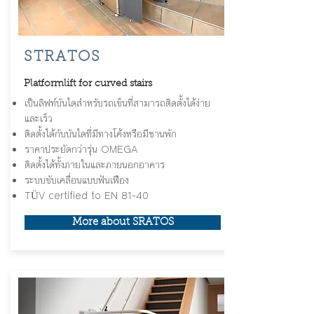
STRATOS
Platformlift for curved stairs
เป็นลิฟท์บันไดสำหรับรถเข็นที่สามารถติดตั้งได้ง่าย
และเร็ว
ติดตั้งได้กับบันไดที่มีทางโค้งหรือมีชานพัก
ราคาประยัดกว่ารุ่น OMEGA
ติดตั้งได้ทั้งภายใ
นและภายนอก
อาคาร
ระบบขับเคลื่อนแบบฟันเฟือง
TÜV certified to EN 81-40
More about SRATOS