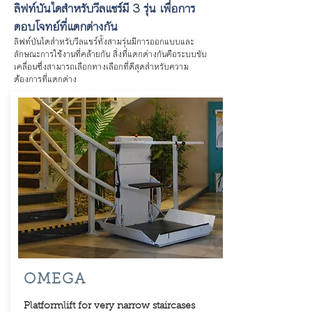
ลิฟท์บันไดสำหรับวีลแชร์มี 3 รุ่น เพื่อการ
ตอบโจทย์ที่แตกต่างกัน
ลิฟท์บันไดสำหรับวีลแชร์ทั้งสามรุ่นมีการออกแบบและ
ลักษณะการใช้งานที่คล้ายกัน สิ่งที่แตกต่างกันคือระบบขับ
เคลื่อนซึ่งสามารถเลือกทางเลือกที่ดีสุดสำหรับความ
ต้องการที่แตกต่าง
OMEGA
Platformlift for very narrow staircases