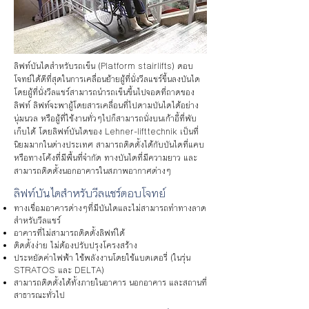
ลิฟท์บันไดสำหรับรถเข็น (Platform stairlifts) ตอบ
โจทย์ได้ดีที่สุดในการเคลื่อนย้ายผู้ที่นั่งวีลแชร์ขึ้นลงบันได
โดยผู้ที่นั่งวีลแชร์สามารถนำรถเข็นขึ้นไปจอดที่ถาดของ
ลิฟท์ ลิฟท์จะพาผู้โดยสารเคลื่อนที่ไปตามบันไดได้อย่าง
นุ่มนวล หรือผู้ที่ใช้งานทั่วๆไปก็สามารถนั่งบนเก้าอี้ที่พับ
เก็บได้ โดยลิฟท์บันไดของ Lehner-lifttechnik เป็นที่
นิยมมากในต่างประเทศ สามารถติดตั้งได้กับบันไดที่แคบ
หรือทางโค้งที่มีพื้นที่จำกัด ทางบันไดที่มีความยาว และ
สามารถติดตั้งนอกอาคารในสภาพอากาศต่างๆ
ลิฟท์บันไดสำหรับวีลแชร์ตอบโจทย์
ทางเชื่อมอาคารต่างๆที่มีบันไดและไม่สามารถทำทางลาด
สำหรับวีลแชร์
อาคารที่ไม่สามารถติดตั้งลิฟท์ได้
ติดตั้งง่าย ไม่ต้องปรับปรุงโครงสร้าง
ประหยัดค่าไฟฟ้า ใช้พลังงานโดยใช้แบตเตอรี่ (ในรุ่น
STRATOS และ DELTA)
สามารถติดตั้งได้ทั้งภายในอาคาร นอกอาคาร และสถานที่
สาธารณะทั่วไป