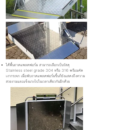
ใต้พื้นถาดแพลตฟอร์ม สามารถเลือกเป็นวัสดุ
Stainless steel grade 304 หรือ 316 พร้อมคัด
เงากระจก เมื่อพับถาดแพลตฟอร์มขึ้นก็ยังแสดงถึงความ
สวยงามและแข็งแรงไปในเวลาเดียวกันอีกด้วย