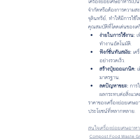
เครื่องย่อยเศษอาหารเป็น
จำกัดหรือต้องการความสะ
จุลินทรีย์, ทำให้มีการใ
คุณสมบัติที่โดดเด่นของเค
ง่ายในการใช้งาน:
 เ
ทำงานอัตโนมัติ.
ฟังก์ชั่นทันสมัย:
 เคร
อย่างรวดเร็ว.
สร้างปุ๋ยออแกนิค:
 เ
มาตรฐาน.
ลดปัญหาขยะ:
 การใ
ผลกระทบต่อสิ่งแวด
ราคาของเครื่องย่อยเศษอ
ประโยชน์ที่หลากหลาย.
สนใจเครื่องย่อยเศษอาหา
Compost Food Waste G