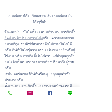
7. บันไดทางโค้ง : ลักษณะทางเดินของบันไดจะเป็น
โค้งๆขึ้นไป
ข้อแนะนำ : บันไดทั้ง 3 แบบด้านบน ควรติดตั้ง
ลิฟต์บันไดประเภทรางโค้ง
ครับ เพราะจะสะดวก
สบายที่สุด รางลิฟต์สามารถดัดไปตามบันไดได้
ครับ ลิฟต์บันไดรุ่นรางตรง จะไม่สะดวกสำหรับผู้
ใช้งาน หรือ อาจติดตั้งไม่ได้ครับ แต่ถ้าคุณลูกค้า
สนใจติดตั้งแบบรางตรงอาจต้องปรึกษากับผู้ขาย
ครับ
เราโมเดอร์นสแตร์ลิฟต์พร้อมดูแลคุณลูกค้าทั่ว
ประเทศครับ
ทั้งงานขาย งานติดตั้ง และงานซ่อมบำรุง เรามี
ทีมงานคอยให้บริการตลอด 24 ชั่วโมง ครับ
สนใจสอบถามราคาเก้าอี้เลื่อนขึ้นบันได ติดต่อเรา
ได้ตามช่องทางนี้ 