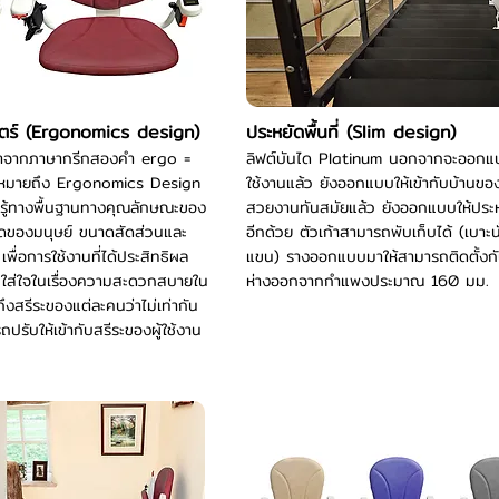
ร์ (Ergonomics design)
ประหยัดพื้นที่ (Slim design)
จากภาษากรีกสองคำ ergo =
ลิฟต์บันได Platinum นอกจากจะออกแบบใ
นหมายถึง Ergonomics Design
ใช้งานแล้ว ยังออกแบบให้เข้ากับบ้านของท
ู้ทางพื้นฐานทางคุณลักษณะของ
สวยงานทันสมัยแล้ว ยังออกแบบให้ประหยั
ดของมนุษย์ ขนาดสัดส่วนและ
อีกด้วย ตัวเก้าสามารถพับเก็บได้ (เบาะนั่
พื่อการใช้งานที่ได้ประสิทธิผล
แขน) รางออกแบบมาให้สามารถติดตั้งกับบ
m ใส่ใจในเรื่องความสะดวกสบายใน
ห่างออกจากกำแพงประมาณ 160 มม.
ึงสรีระของแต่ละคนว่าไม่เท่ากัน
รับให้เข้ากับสรีระของผู้ใช้งาน