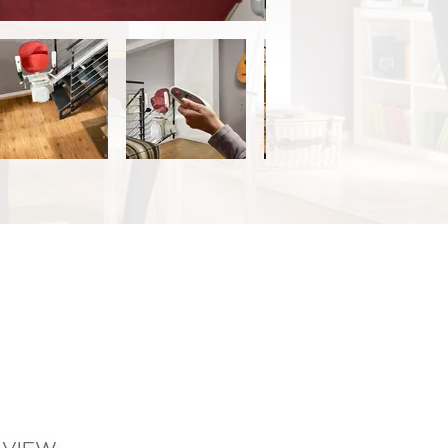
ID : @mo.stairlift