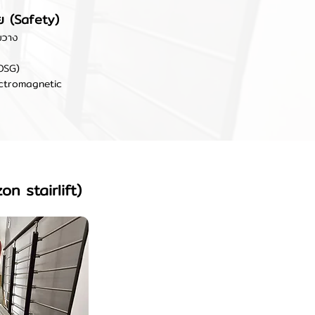
ย (Safety)
ดขวาง
(OSG)
ectromagnetic
n stairlift)