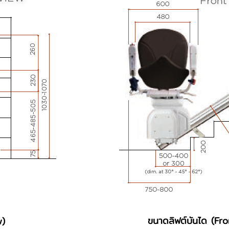
ขนาดลิฟต์บันได (Fr
w)