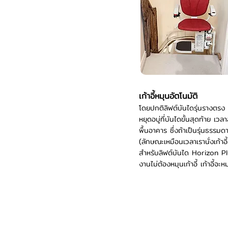
เก้าอี้หมุนอัตโนมัติ
โดยปกติลิฟต์บันไดรุ่นรางตรง เม
หยุดอบู่ที่บันไดขั้นสุดท้าย เวลา
พื้นอาคาร ซึ่งถ้าเป็นรุ่นธรรมดา
(ลักษณะเหมือนเวลาเรานั่งเก้าอี
สำหรับลิฟต์บันได Horizon Plus 
งานไม่ต้องหมุนเก้าอี้ เก้าอี้จะ
370/2 ซ.ศรีด่าน 7 ตำบล สำโรงเหนือ
อำเภอ เมืองสมุทปราการ จังหวัด