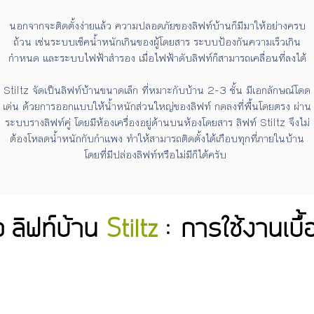
นอกจากจะติดตั้งง่ายแล้ว ความปลอดภัยของลิฟท์บ้านก็มีมาให้อย่างครบ
ถ้วน เช่นระบบเช็คน้ำหนักเกินของผู้โดยสาร ระบบป้องกันความเร็วเกิน
กำหนด และระบบไฟฟ้าสำรอง เมื่อไฟฟ้าดับลิฟท์ก็สามารถเคลื่อนที่ลงได้
Stiltz จัดเป็นลิฟท์บ้านขนาดเล็ก ที่หมาะกับบ้าน 2-3 ชั้น มีเอกลักษณ์โดด
เด่น ด้วยการออกแบบให้น้ำหนักส่วนใหญ่ของลิฟท์ กดลงที่พื้นโดยตรง ผ่าน
ระบบรางลิฟท์คู่ โดยมีห้องเครื่องอยู่ด้านบนห้องโดยสาร ลิฟท์ Stiltz จึงไม่
ต้องโหลดน้ำหนักกับกำแพง ทำให้สามารถติดตั้งได้เกือบทุกที่ภายในบ้าน
โดยที่มีปล่องลิฟท์หรือไม่มีก็ได้ครับ
โอ ลิฟท์บ้าน
Stiltz
:
การใช้งานเบื้