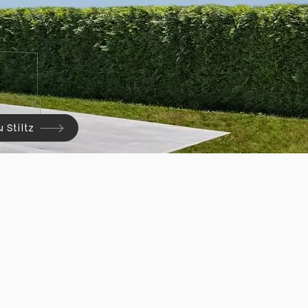
าน Stiltz