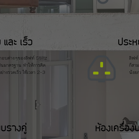
ย และ เร็ว
ประหย
กอบต่างๆของลิฟท์ Stiltz
ลิฟท์
ป็นมาตรฐาน ทำให้การติด
ก็สา
้อย่างรวดเร็ว ใช้เวลา 2-3
น้อยก
บบรางคู่
ห้องเครื่อ