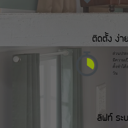
ติดตั้ง ง่า
ส่วนประ
มีความเ
ตั้งทำได
วัน
ลิฟท์ ระ