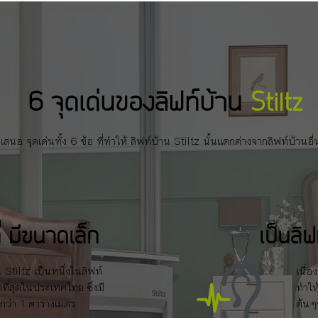
6 จุดเด่นของลิฟท์บ้าน
Stiltz
สนอ จุดเด่นทั้ง 6 ข้อ ที่ทำให้ ลิฟท์บ้าน Stiltz นั้นแตกต่างจากลิฟท์บ้านอื
ี่ มีขนาดเล็ก
เป็นลิฟท
 Stiltz เป็นหนึ่งในลิฟท์
เนื่
็กที่สุดในประเทศไทย ซึ่งมี
ทำให
กว่า 1 ตารางเมตร
ต้นๆ