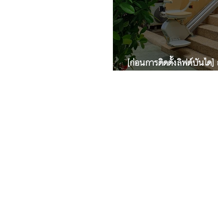
[ก่อนการติดตั้งลิฟต์บันได]
หรือ ภายนอกอาคาร Out
370/2 ซ.ศรีด่าน 7 ตำบล สำโรงเหนือ
อำเภอ เมืองสมุทปราการ จังหวัด
สมุทรปราการ 10270 ประเทศไทย
© 2023 Modernstairlifts Limited P