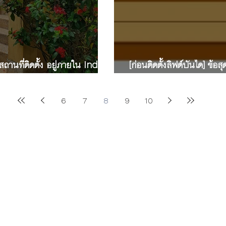
 สถานที่ติดตั้ง อยู่ภายใน Indoor
[ก่อนติดตั้งลิฟต์บันได] ข้อส
door
ขนาดของลิฟต์บันได มีขนาด
6
7
8
9
10
artnership
info@modernstairlifts.com
,
m
odern_Stairlift@hotmail.com