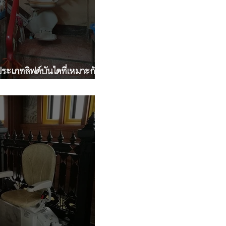
 ประเภทลิฟต์บันไดที่เหมาะกับ
รูปตัว L" และมีชานพัก